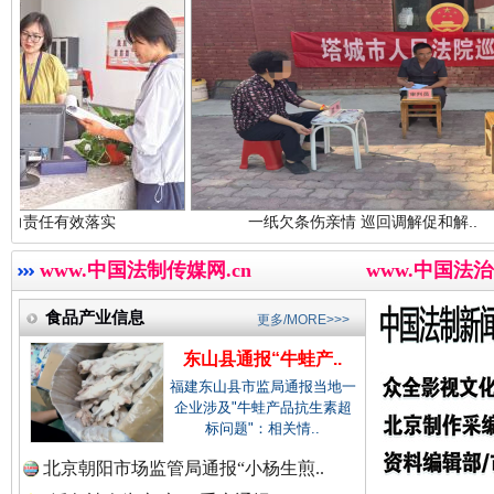
中国医药新闻网.
中国企业新闻网.
巳巳如意，开工大吉！
三轮上
实
一纸欠条伤亲情 巡回调解促和解..
中国农业新闻网.
www.中国法制传媒网.cn
www.中国法治
食品产业信息
更多/MORE>>>
中国视频新闻网.
东山县通报“牛蛙产..
福建东山县市监局通报当地一
企业涉及"牛蛙产品抗生素超
标问题"：相关情..
中国廉政法纪网.
北京朝阳市场监管局通报“小杨生煎..