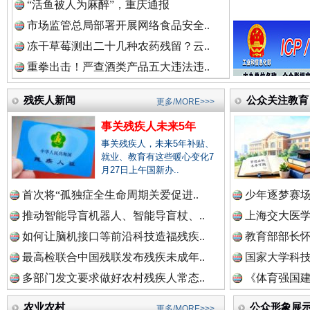
“活鱼被人为麻醉”，重庆通报
“后车司机肯定在骂我”
全民健身
市场监管总局部署开展网络食品安全..
中国律师在线.中
冻干草莓测出二十几种农药残留？云..
重拳出击！严查酒类产品五大违法违..
中国参政网.中
残疾人新闻
公众关注教育
更多/MORE>>>
事关残疾人未来5年
事关残疾人，未来5年补贴、
就业、教育有这些暖心变化7
月27日上午国新办..
世界屋脊 天路回响
永
首次将“孤独症全生命周期关爱促进..
少年逐梦赛场
推动智能导盲机器人、智能导盲杖、..
上海交大医
如何让脑机接口等前沿科技造福残疾..
教育部部长怀
最高检联合中国残联发布残疾未成年..
国家大学科技
多部门发文要求做好农村残疾人常态..
《体育强国建
农业农村
公众形象展
更多/MORE>>>