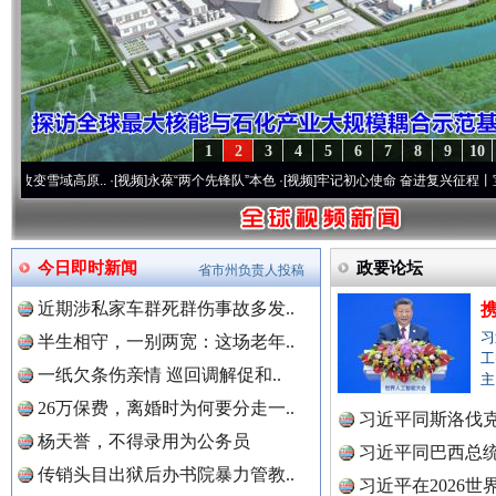
1
2
3
4
5
6
7
8
9
10
原..
·[视频]
永葆“两个先锋队”本色
·[视频]
牢记初心使命 奋进复兴征程丨宝塔山下好光景
今日即时新闻
政要论坛
省市州负责人投稿
近期涉私家车群死群伤事故多发..
习
半生相守，一别两宽：这场老年..
工
一纸欠条伤亲情 巡回调解促和..
主
26万保费，离婚时为何要分走一..
习近平同斯洛伐
杨天誉，不得录用为公务员
习近平同巴西总
传销头目出狱后办书院暴力管教..
习近平在2026