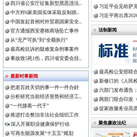
四川省公安厅征集新型黑恶违法..
理高级..
习近平会见哈萨
中方对6家美国实体采取反制措..
习近平将出席20
中国发起首例对外贸易国家安全..
球治理..
法制新闻
官方通报西安赛格商场坠亡事件
从“无产可执”到“全额执行”
最高检抗诉的疑难复杂刑事案件
8
起
事故致5死1伤，四川省安委会挂..
国
最高检公安部联
最新时事新闻
周岁未..
新修订的《人民
把老百姓关切的事一件一件办好
布
六部门发布通告
分析研究当前经济形势和经济工..
两部门联合印发
“一代接着一代干”
定》
促家政服务业高质
推进打击整治非法社会组织工作
聚焦廉政法纪
深入开展职业健康保护行动
可再生能源发展“十五五”规划