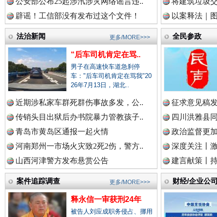
公安部公布25起涉汛涉灾网络谣言违..
将建筑垃圾
中国企业新闻网.
辟谣！工信部没有发布过这个文件！
以案释法｜图“
法治新闻
全民参政
更多/MORE>>>
“后车司机肯定在骂..
中国农业新闻网.
男子在高速快车道急刹停
车："后车司机肯定在骂我"20
26年7月13日，湖北..
近期涉私家车群死群伤事故多发，公..
祁连巍巍树丰碑
征求意见稿发
高回报
中国视频新闻网.
传销头目出狱后办书院暴力管教孩子..
四川洪雅县同
青岛市黄岛区通报一起火情
政治监督更
河南郑州一市场火灾致2死2伤，警方..
深度关注丨
中国廉政法纪网.
山西河津警方发布悬赏公告
建言献策丨持
案件追踪调查
财经/企业公
更多/MORE>>>
中国律师在线.中
释永信一审获刑24年
被告人刘应成职务侵占、挪用