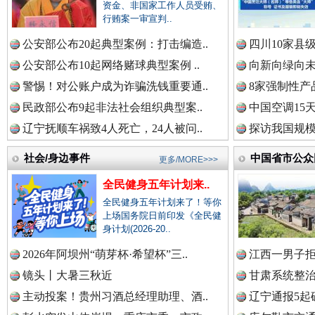
资金、非国家工作人员受贿、
行贿案一审宣判..
一枚“钉子”竟然扎入要害部门
中国参政网.中
公安部公布20起典型案例：打击编造..
四川10家县
公安部公布10起网络赌球典型案例 ..
向新向绿向未
警惕！对公账户成为诈骗洗钱重要通..
8家强制性产
中国全民新闻网.
民政部公布9起非法社会组织典型案..
中国空调15
辽宁抚顺车祸致4人死亡，24人被问..
探访我国规模
社会/身边事件
中国省市公众
更多/MORE>>>
中国公众新闻网.
全民健身五年计划来..
全民健身五年计划来了！等你
雄关漫道展新颜
“
上场国务院日前印发《全民健
身计划(2026-20..
中国公民新闻网.
2026年阿坝州“萌芽杯·希望杯”三..
江西一男子拒
镜头丨大暑三秋近
甘肃系统整治
主动投案！贵州习酒总经理助理、酒..
辽宁通报5起