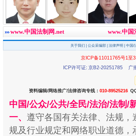
亓淦玉 总编辑
李 凌
何功书
www.中国法制网.net
www.中
关于我们
|
公众采编部
|
法律声明
| 中国
京ICP备11011765号1至3
ICP许可证: 京B2-20251785
广
雄关漫道展新颜
“
资料编辑/网络推广/法律咨询专线：
010-89525216
QQ
中国/公众/公共/全民/法治/法
一、
遵守各国有关法律、法规，
规及行业规定和网络职业道德，