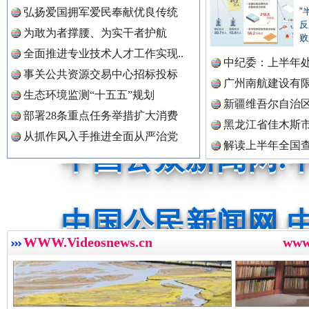
弘扬爱国拥军爱民奉献优良传统
"
反
为敢为者撑腰、为实干者护航
“后车司机肯定在骂我”
全民健身
败
中国全民新闻网.
全面推进专业技术人才工作实现..
中纪委：上半年处
事关公共资源交易中心招标投标
广州南航建设有
生态环境监测“十五五”规划
新疆维吾尔自治
中国公众新闻网.
部署28条重点任务举措扩大消费
黑龙江省佳木斯
从抓作风入手推进全面从严治党
解读上半年全国
数据
中国公民新闻网.
世界屋脊 天路回响
永
WWW.Videosnews.cn
ww
中国公共新闻网.