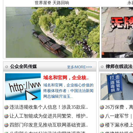
中国法制新闻网.
中国法治新闻网.
红船起航处 潮起向未来
广州首
中国法院新闻网.
公众全民传媒
律师在线说法
更多/MORE>>>
域名和官网，企业核..
中国检察新闻网.
域名和官网，企业核心价值的
终极体现作者：中国法治新闻
网总编辑亓淦玉..
违法违规收集个人信息！涉及35款应..
26万保费，
中国医药新闻网.
让人工智能成为促进共同繁荣、维护..
八一建军节｜
三年瞒报超千万 隐匿收入偷税被查处..
四部门印发意见推动互联网基础资源..
楼下漏水楼上