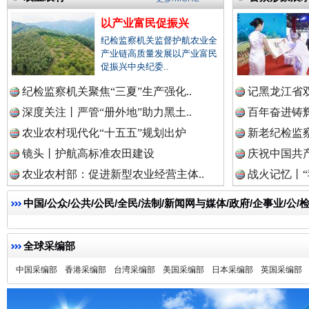
以产业富民促振兴
纪检监察机关监督护航农业全
产业链高质量发展以产业富民
红船起航处 潮起向未来
广州首
促振兴中央纪委..
纪检监察机关聚焦“三夏”生产强化..
记黑龙江省双
深度关注丨严管“册外地”助力黑土..
百年奋进铸辉
农业农村现代化“十五五”规划出炉
新老纪检监察
镜头丨护航高标准农田建设
庆祝中国共产
农业农村部：促进新型农业经营主体..
战火记忆丨“
中国/公众/公共/公民/全民/法制/新闻网与媒体/政府/企事业/
全球采编部
三年瞒报超千万 隐匿收入偷税被查处..
中国采编部
香港采编部
台湾采编部
美国采编部
日本采编部
英国采编部