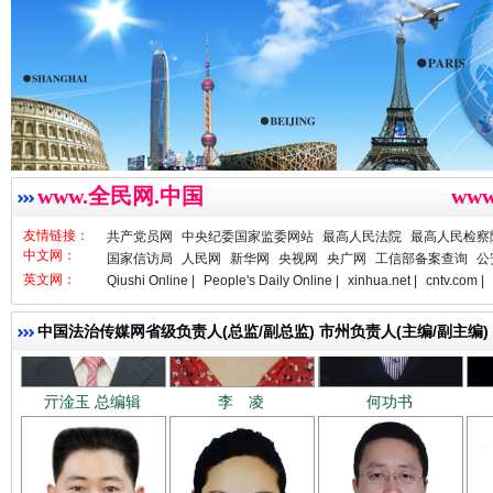
祁连巍巍树丰碑
高回报
www.全民网.中国
ww
友情链接：
共产党员网
中央纪委国家监委网站
最高人民法院
最高人民检察
中文网：
国家信访局
人民网
新华网
央视网
央广网
工信部备案查询
公
英文网：
Qiushi Online |
People's Daily Online |
xinhua.net |
cntv.com |
中国法治传媒网省级负责人(总监/副总监) 市州负责人(主编/副主编)
亓淦玉 总编辑
李 凌
何功书
一枚“钉子”竟然扎入要害部门