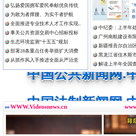
中国公众新闻网.
弘扬爱国拥军爱民奉献优良传统
"
反
为敢为者撑腰、为实干者护航
红船起航处 潮起向未来
广州首
败
全面推进专业技术人才工作实现..
中国公民新闻网.
中纪委：上半年处
事关公共资源交易中心招标投标
广州南航建设有
生态环境监测“十五五”规划
新疆维吾尔自治
部署28条重点任务举措扩大消费
中国公共新闻网.
黑龙江省佳木斯
从抓作风入手推进全面从严治党
解读上半年全国
数据
中国法制新闻网.
三年瞒报超千万 隐匿收入偷税被查处..
WWW.Videosnews.cn
ww
中国法治新闻网.