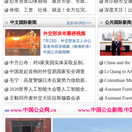
中国法治新闻网.
彭水突发山体崩塌 重庆市委、市政..
库尔勒市交通
休假、工资、社保、就业！全方位完..
深度关注丨让
中文国际新闻
公共国际新闻
更多/MORE>>>
中国法院新闻网.
外交部发布重磅视频
巳巳如意，开工大吉！
三轮上
7月13日，外交部发言人办公
室发布双语视频《南海听涛》
中国公共新闻网..
中国检察新闻网.
中方公布：对6家美国实体采取反制..
China and the
中国发起首例对外贸易国家安全调查
Li Qiang to At
毛宁：高度警惕日本右翼势力借助新..
Colombian Mini
中国医药新闻网.
2026世界人工智能大会暨人工智能全..
Assistant Fore
王毅同丹麦外交大臣拉斯穆森会谈
Assistant Fore
www.中国公众网.cn
www.中国公众新闻.中
“后车司机肯定在骂我”
全民健身
中国企业新闻网.