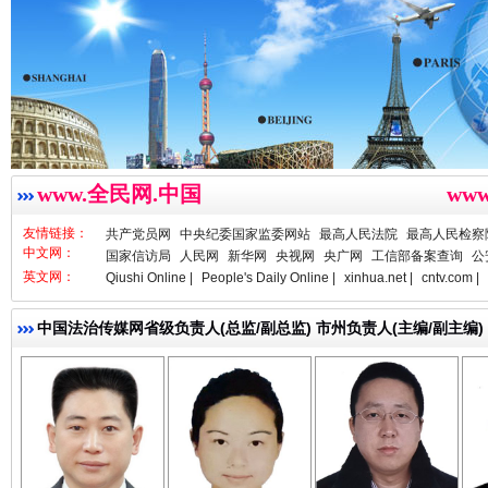
www.全民网.中国
ww
雄关漫道展新颜
“
友情链接：
共产党员网
中央纪委国家监委网站
最高人民法院
最高人民检察
中文网：
国家信访局
人民网
新华网
央视网
央广网
工信部备案查询
公
英文网：
Qiushi Online |
People's Daily Online |
xinhua.net |
cntv.com |
中国法治传媒网省级负责人(总监/副总监) 市州负责人(主编/副主编)
亓淦玉 总编辑
李 凌
何功书
衣柜里的秘密
高速路上