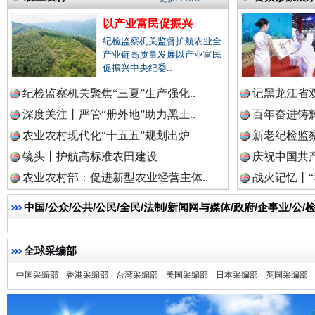
以产业富民促振兴
纪检监察机关监督护航农业全
产业链高质量发展以产业富民
祁连巍巍树丰碑
高回报
促振兴中央纪委..
纪检监察机关聚焦“三夏”生产强化..
记黑龙江省双
深度关注丨严管“册外地”助力黑土..
百年奋进铸辉
农业农村现代化“十五五”规划出炉
新老纪检监察
镜头丨护航高标准农田建设
庆祝中国共产
农业农村部：促进新型农业经营主体..
战火记忆丨“
中国/公众/公共/公民/全民/法制/新闻网与媒体/政府/企事业/
全球采编部
一枚“钉子”竟然扎入要害部门
中国采编部
香港采编部
台湾采编部
美国采编部
日本采编部
英国采编部