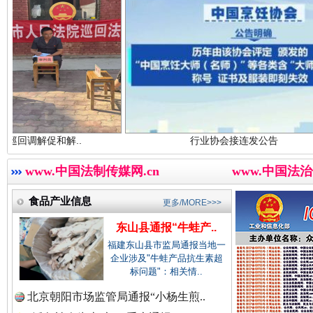
中国农业新闻网.
中国视频新闻网.
世界屋脊 天路回响
永
..
行业协会接连发公告
中国廉政法纪网.
www.中国法制传媒网.cn
www.中国法治
食品产业信息
更多/MORE>>>
中国律师在线.中
东山县通报“牛蛙产..
福建东山县市监局通报当地一
企业涉及"牛蛙产品抗生素超
标问题"：相关情..
中国参政网.中
北京朝阳市场监管局通报“小杨生煎..