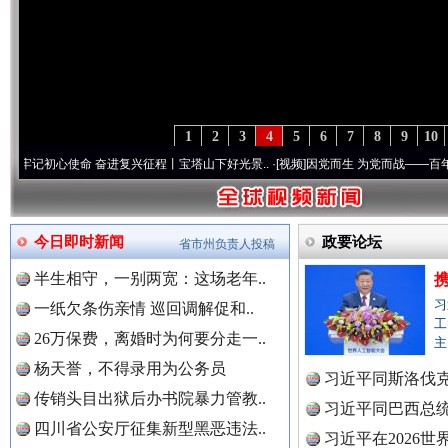
1
2
3
4
5
6
7
8
9
10
使命 奋进复兴征程丨宝塔山下好光景..
·[视频]
因党而生 为党而战——百年“纪”事⑧加强
今日即时新闻
政要论坛
省市州负责人投稿
半生相守，一别两宽：这场老年..
习
一纸欠条伤亲情 巡回调解促和..
工
26万保费，离婚时为何要分走一..
主
杨天誉，不得录用为公务员
习近平同斯洛伐
传销头目出狱后办书院暴力管教..
习近平同巴西总
“后车司机肯定在骂我”
全民健身
四川省公安厅征集新型黑恶违法..
习近平在2026