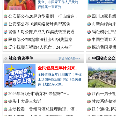
资金、非国家工作人员受贿、
行贿案一审宣判..
衣柜里的秘密
高速路上
公安部公布20起典型案例：打击编造..
四川10家县
中国公众新闻网.
公安部公布10起网络赌球典型案例 ..
向新向绿向未
警惕！对公账户成为诈骗洗钱重要通..
8家强制性产
民政部公布9起非法社会组织典型案..
中国空调15
中国公民新闻网.
辽宁抚顺车祸致4人死亡，24人被问..
探访我国规模
社会/身边事件
中国省市公众
更多/MORE>>>
中国公共新闻网.
全民健身五年计划来..
全民健身五年计划来了！等你
春天里的科技盛宴
上场国务院日前印发《全民健
身计划(2026-20..
中国法制新闻网.
2026年阿坝州“萌芽杯·希望杯”三..
江西一男子拒
镜头丨大暑三秋近
甘肃系统整治
主动投案！贵州习酒总经理助理、酒..
辽宁通报5起