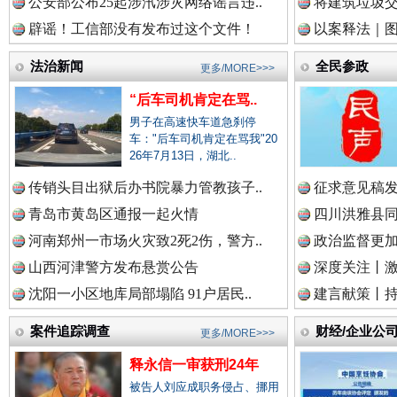
公安部公布25起涉汛涉灾网络谣言违..
将建筑垃圾
辟谣！工信部没有发布过这个文件！
以案释法｜图“
中国视频新闻网.
法治新闻
全民参政
更多/MORE>>>
“后车司机肯定在骂..
中国廉政法纪网.
男子在高速快车道急刹停
车："后车司机肯定在骂我"20
26年7月13日，湖北..
传销头目出狱后办书院暴力管教孩子..
征求意见稿发
雄关漫道展新颜
“
中国律师在线.中
青岛市黄岛区通报一起火情
四川洪雅县同
河南郑州一市场火灾致2死2伤，警方..
政治监督更
山西河津警方发布悬赏公告
深度关注丨
中国参政网.中
沈阳一小区地库局部塌陷 91户居民..
建言献策丨持
案件追踪调查
财经/企业公
更多/MORE>>>
释永信一审获刑24年
中国全民新闻网.
被告人刘应成职务侵占、挪用