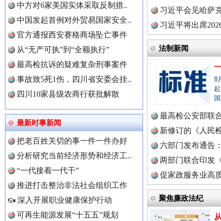
中方对6家美国实体采取反制措..
理高级..
习近平会见哈萨
中国发起首例对外贸易国家安全..
习近平将出席20
官方通报西安赛格商场坠亡事件
球治理..
法制新闻
从“无产可执”到“全额执行”
最高检抗诉的疑难复杂刑事案件
事故致5死1伤，四川省安委会挂..
8
起
四川10家县级农商行获批解散
国
最高检公安部联
世界屋脊 天路回响
永
最新时事新闻
周岁未..
新修订的《人民
把老百姓关切的事一件一件办好
布
六部门发布通告
分析研究当前经济形势和经济工..
两部门联合印发
中国全民新闻网.
“一代接着一代干”
定》
促家政服务业高质
推进打击整治非法社会组织工作
聚焦廉政法纪
深入开展职业健康保护行动
可再生能源发展“十五五”规划