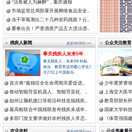
“活鱼被人为麻醉”，重庆通报
红船起航处 潮起向未来
广州首
市场监管总局部署开展网络食品安全..
冻干草莓测出二十几种农药残留？云..
重拳出击！严查酒类产品五大违法违..
残疾人新闻
公众关注教育
更多/MORE>>>
事关残疾人未来5年
事关残疾人，未来5年补贴、
就业、教育有这些暖心变化7
月27日上午国新办..
三年瞒报超千万 隐匿收入偷税被查处..
首次将“孤独症全生命周期关爱促进..
少年逐梦赛场
推动智能导盲机器人、智能导盲杖、..
上海交大医
如何让脑机接口等前沿科技造福残疾..
教育部部长怀
最高检联合中国残联发布残疾未成年..
国家大学科技
多部门发文要求做好农村残疾人常态..
《体育强国建
农业农村
公众形象展
更多/MORE>>>