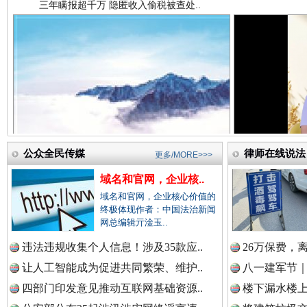
中国法院新闻网.
中国检察新闻网.
祁连巍巍树丰碑
高回报
中国医药新闻网.
公众全民传媒
律师在线说法
更多/MORE>>>
域名和官网，企业核..
域名和官网，企业核心价值的
中国企业新闻网.
终极体现作者：中国法治新闻
网总编辑亓淦玉..
违法违规收集个人信息！涉及35款应..
26万保费，
让人工智能成为促进共同繁荣、维护..
八一建军节｜
中国农业新闻网.
一枚“钉子”竟然扎入要害部门
四部门印发意见推动互联网基础资源..
楼下漏水楼上