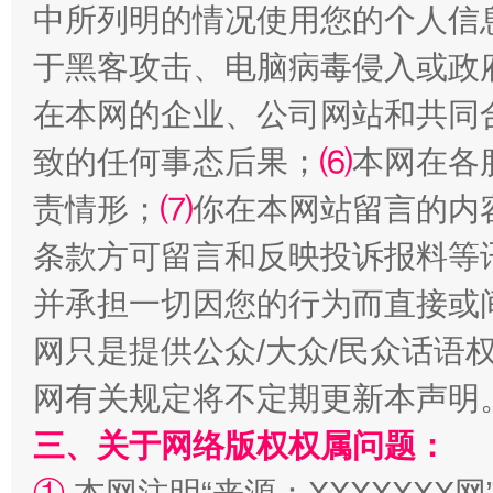
中所列明的情况使用您的个人信
于黑客攻击、电脑病毒侵入或政
在本网的企业、公司网站和共同
致的任何事态后果；
⑹
本网在各
解纷+调解+退费，一次搞定
责情形；
⑺
你在本网站留言的内
条款方可留言和反映投诉报料等
并承担一切因您的行为而直接或
网只是提供公众/大众/民众话语
网有关规定将不定期更新本声明
站台名比不上好声名
三、关于网络版权权属问题：