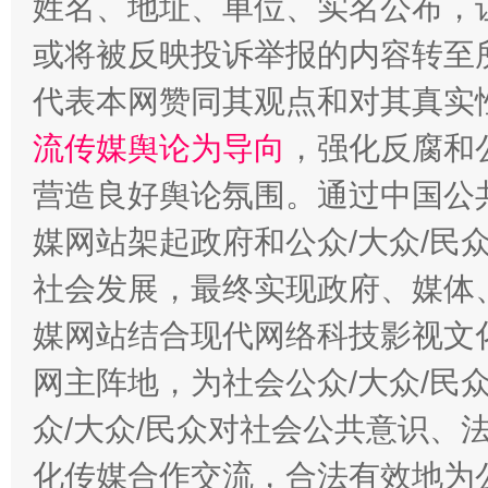
姓名、地址、单位、实名公布，让
或将被反映投诉举报的内容转至
代表本网赞同其观点和对其真实
这是一记警钟！
谢
流传媒舆论为导向
，强化反腐和
营造良好舆论氛围。通过中国公共
媒网站架起政府和公众/大众/民
社会发展，最终实现政府、媒体、
媒网站结合现代网络科技影视文
网主阵地，为社会公众/大众/民
今
众/大众/民众对社会公共意识、
在谋一域中谋全局
化传媒合作交流，合法有效地为公