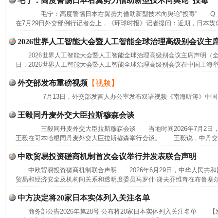
毛宁：高度警惕日本右翼势力借助新型技术向舆论“投毒”
毛宁：高度警惕日本右翼势力借助新型技术向舆论"投毒" Q 
在7月29日外交部例行记者会上，《环球时报》记者提问：近期，日本媒体
2026世界人工智能大会暨人工智能全球治理高级别会议主
2026世界人工智能大会暨人工智能全球治理高级别会议主席声明（全文
日，2026世界人工智能大会暨人工智能全球治理高级别会议在中国上海举
外交部发布重磅视频
【视频】
7月13日，外交部发言人办公室发布双语视频《南海听涛》中国
王毅同丹麦外交大臣拉斯穆森会谈
王毅同丹麦外交大臣拉斯穆森会谈 当地时间2026年7月2日
王毅在哥本哈根同丹麦外交大臣拉斯穆森举行会谈。 王毅说，中丹交往
中欧贸易投资磋商机制首次会议举行并发表联合声明
网上购药对药下症？
中欧贸易投资磋商机制联合声明 2026年6月29日，中华人民共
贸易和经济安全及机构间关系和透明度委员马罗什·谢夫乔维奇在布鲁塞尔
中方决定将20家日本实体列入关注名单
商务部公告2026年第28号 公布将20家日本实体列入关注名单