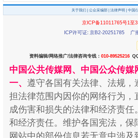
关于我们
|
公众采编部
|
法律声明
| 中国
京ICP备11011765号1至3
ICP许可证: 京B2-20251785
广
资料编辑/网络推广/法律咨询专线：
010-89525216
QQ
中国公共传媒网、中国公众传媒
习近平的博鳌关键词
魏明亮
一、
遵守各国有关法律、法规，
担法律范围内因你的网络行为，
成伤害和损失的法律和经济责任
和经济责任。维护各国宪法，保
网站中的部份信息若无意中涉及