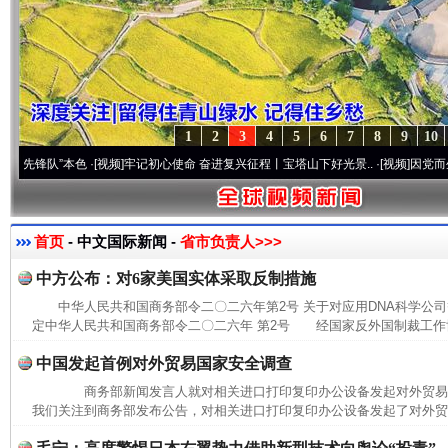
1
2
3
4
5
6
7
8
9
10
锋队”本色
·[视频]
牢记初心使命 奋进复兴征程丨宝塔山下好光景..
·[视频]
因党而生 为党而
首页
- 中文国际新闻 -
省市负责人>>>
中方公布：对6家美国实体采取反制措施
中华人民共和国商务部令二〇二六年第2号 关于对应用DNA科学公
定中华人民共和国商务部令二〇二六年 第2号 经国家反外国制裁工作协
中国发起首例对外贸易国家安全调查
商务部新闻发言人就对相关进口打印复印办公设备发起对外贸
我们关注到商务部发布公告，对相关进口打印复印办公设备发起了对外贸易