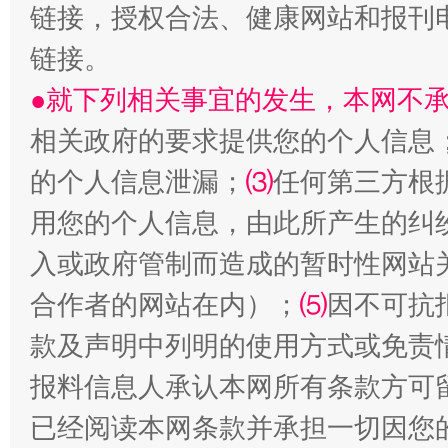
链接，授权合法、健康网站和报刊
生
链接。
“刷贴”乱象丛生
●就下列相关事宜的发生，本网不
相关政府的要求提供您的个人信息
的个人信息泄漏；
⑶
任何第三方根
用您的个人信息，由此所产生的纠
入或政府管制而造成的暂时性网站
合作者的网站在内）；
⑸
因不可抗
揭批美国五大"原罪"
"炒
款及声明中列明的使用方式或免责
报料信息人承认本网所有条款方可
已经阅读本网条款并承担一切因您