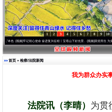
1
2
3
4
5
6
7
8
9
10
色
·[视频]
牢记初心使命 奋进复兴征程丨宝塔山下好光景..
·[视频]
因党而生 为党而战——
首页
»
检察/法院新闻
我为群众办实
法院讯（李晴）
为贯