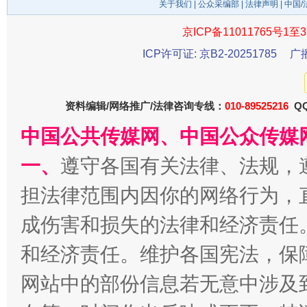
关于我们
|
公众采编部
|
法律声明
| 中国
今
在谋一域中谋全局
京ICP备11011765号1至3
ICP许可证: 京B2-20251785
广
资料编辑/网络推广/法律咨询专线：
010-89525216
QQ
中国公共传媒网、中国公众传媒
一、
遵守各国有关法律、法规，
担法律范围内因你的网络行为，
习近平的博鳌关键词
魏明亮
成伤害和损失的法律和经济责任
和经济责任。维护各国宪法，保
网站中的部份信息若无意中涉及