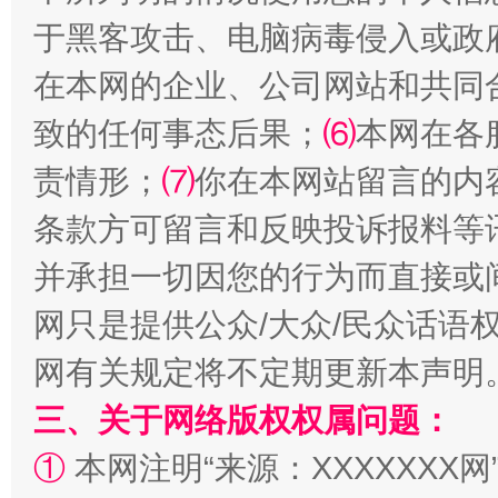
于黑客攻击、电脑病毒侵入或政
在本网的企业、公司网站和共同
致的任何事态后果；
⑹
本网在各
责情形；
⑺
你在本网站留言的内
条款方可留言和反映投诉报料等
解纷+调解+退费，一次搞定
并承担一切因您的行为而直接或
网只是提供公众/大众/民众话语
网有关规定将不定期更新本声明
三、关于网络版权权属问题：
①
本网注明“来源：XXXXXXX网