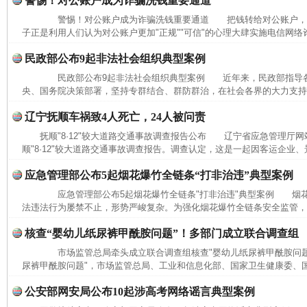
警惕！对公账户成为诈骗洗钱重要通道
警惕！对公账户成为诈骗洗钱重要通道 把钱转给对公账户，
子正是利用人们认为对公账户更加"正规""可信"的心理大肆实施电信网络
民政部公布9起非法社会组织典型案例
民政部公布9起非法社会组织典型案例 近年来，民政部指导各
央、国务院决策部署，坚持专群结合、群防群治，在社会各界的大力支持下
辽宁抚顺车祸致4人死亡，24人被问责
抚顺"8·12"较大道路交通事故调查报告公布 辽宁省应急管理厅网
顺"8·12"较大道路交通事故调查报告。调查认定，这是一起因客运企业、
应急管理部公布5起烟花爆竹全链条“打非治违”典型案例
应急管理部公布5起烟花爆竹全链条"打非治违"典型案例 烟花
法违法行为屡禁不止，形势严峻复杂。为强化烟花爆竹全链条安全监管，进
核查“婴幼儿纸尿裤甲酰胺问题”！多部门成立联合调查组
市场监管总局牵头成立联合调查组核查"婴幼儿纸尿裤甲酰胺问题
尿裤甲酰胺问题"，市场监管总局、工业和信息化部、国家卫生健康委、国
网上购药对药下症？
公安部网安局公布10起涉高考网络谣言典型案例