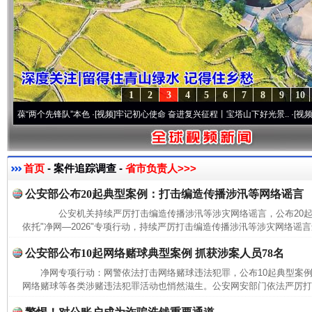
1
2
3
4
5
6
7
8
9
10
“两个先锋队”本色
·[视频]
牢记初心使命 奋进复兴征程丨宝塔山下好光景..
·[视频]
因党而
首页
- 案件追踪调查 -
省市负责人>>>
公安部公布20起典型案例：打击编造传播涉汛等网络谣言
公安机关持续严厉打击编造传播涉汛等涉灾网络谣言，公布20
依托"净网—2026"专项行动，持续严厉打击编造传播涉汛等涉灾网络谣言
公安部公布10起网络赌球典型案例 抓获涉案人员78名
净网专项行动：网警依法打击网络赌球违法犯罪，公布10起典型
网络赌球等各类涉赌违法犯罪活动也悄然滋生。公安网安部门依法严厉打击