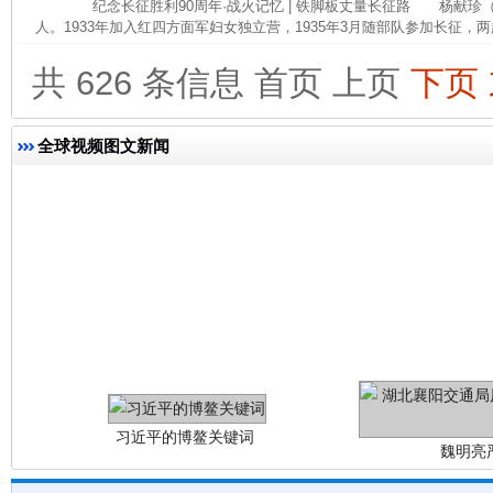
纪念长征胜利90周年·战火记忆 | 铁脚板丈量长征路 杨献珍（19
人。1933年加入红四方面军妇女独立营，1935年3月随部队参加长征，两
今
在谋一域中谋全局
共 626 条信息
首页
上页
下页
全球视频图文新闻
习近平的博鳌关键词
魏明亮