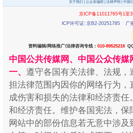
关于我们
|
公众采编部
|
法律声明
| 中国
京ICP备11011765号1至3
ICP许可证: 京B2-20251785
广
生
“刷贴”乱象丛生
资料编辑/网络推广/法律咨询专线：
010-89525216
QQ
中国公共传媒网、中国公众传媒
一、
遵守各国有关法律、法规，
担法律范围内因你的网络行为，
成伤害和损失的法律和经济责任
和经济责任。维护各国宪法，保
揭批美国五大"原罪"
"炒
网站中的部份信息若无意中涉及