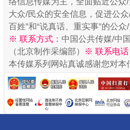
络信息传媒为主，全面贴近公众/
大众/民众的安全信息，促进公众
百姓”和“说真话、重实事”的公众
生
“刷贴”乱象丛生
※ 联系方式：
中国公共传媒/中
（北京制作采编部）
※ 联系电话
本传媒系列网站真诚感谢您对本
揭批美国五大"原罪"
"炒