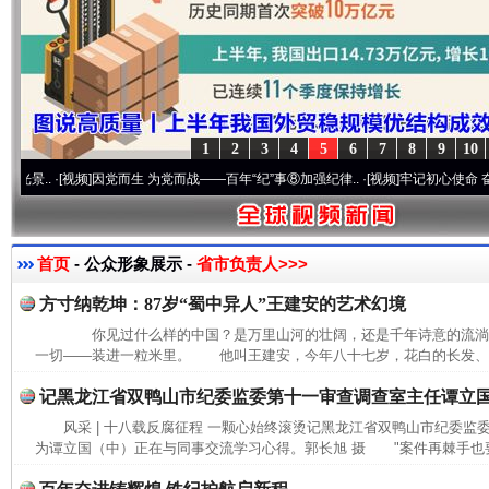
1
2
3
4
5
6
7
8
9
10
.
·[视频]
因党而生 为党而战——百年“纪”事⑧加强纪律..
·[视频]
牢记初心使命 奋进复兴征
首页
- 公众形象展示 -
省市负责人>>>
方寸纳乾坤：87岁“蜀中异人”王建安的艺术幻境
你见过什么样的中国？是万里山河的壮阔，还是千年诗意的流
一切——装进一粒米里。 他叫王建安，今年八十七岁，花白的长发、长
记黑龙江省双鸭山市纪委监委第十一审查调查室主任谭立
风采 | 十八载反腐征程 一颗心始终滚烫记黑龙江省双鸭山市纪委
为谭立国（中）正在与同事交流学习心得。郭长旭 摄 "案件再棘手也要
网上购药对药下症？