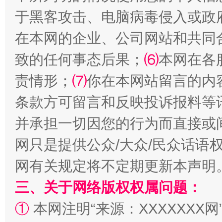
于黑客攻击、电脑病毒侵入或政
站台名比不上好声名
在本网的企业、公司网站和共同
致的任何事态后果；
⑹
本网在各
责情形；
⑺
你在本网站留言的内
条款方可留言和反映投诉报料等
并承担一切因您的行为而直接或
网只是提供公众/大众/民众话语
漫山遍野的桃花与雪山、麦地、白藏房
除了
网有关规定将不定期更新本声明
三、关于网络版权权属问题：
①
本网注明“来源：XXXXXXX网