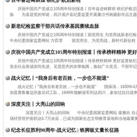
百年奋进铸辉煌 铁纪护航启新程
庆祝中国共产党成立105周年特别报道丨百年奋进铸辉煌 铁纪护航
振 为喜迎党的华诞，四川省泸县纪委监委开展廉洁书画摄影作品主题展
新老纪检监察干部共话传承基因赓续血脉
庆祝中国共产党成立105周年特别报道丨因党而生 为党而战新老纪
中央纪委国家监委网站 方弈霏 因党而生、为党而战，新时代新征程，要
庆祝中国共产党成立105周年特别报道丨传承榜样精神 更
庆祝中国共产党成立105周年特别报道丨传承榜样精神 更好监督执
党全社会形成崇尚先进、见贤思齐的浓厚氛围，激励广大党员、干部牢记党
这是一记警钟！
谢
战火记忆丨“我身后有老百姓，一步也不能退”
战火记忆丨"我身后有老百姓，一步也不能退" 阴保清，1930年4
加晋冀鲁豫边区敌后武工队，1949年随解放军到达四川，参加过抗日战争
深度关注丨大亮山的回响
深度关注丨大亮山的回响 中央纪委国家监委网站 柴雅欣 自
场经营管护面积达6.7万余亩，已成为国家生态文明教育基地和当地最重要
纪念长征胜利90周年·战火记忆 | 铁脚板丈量长征路