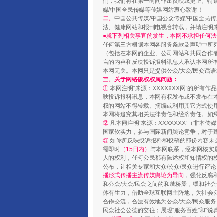
们，我们将在第一时间作出反映或更正。特
媒/中国全民传媒等传媒网站衷心致谢！
二、
中国公共传媒/中国公众传媒/中国全民
法、健康网站和报刊电视台转载，并请注明
●就下列相关事宜的发生，本网不承担任何法
任何第三方根据本网各服务条款及声明中所
（包括在本网的企业、公司网站和共同合作
言的内容和反映投诉报料讯息人承认本网所
本网无关。本网只是提供公众/大众/民众话
三、关于网络版权权属问题：
①
本网注明“来源：XXXXXXX网”的所有
映投诉报料讯息，本网有权发布或不发布在
权的网站不得转载、摘编或利用其它方式使用
本网将追究其相关法律责任和经济责任。如
②
凡本网注明“来源：XXXXXXX”（非
国家软实力，参与国际新闻舆论竞争，对于建
③
如你所反映投诉报料和投稿的部份内容未
需即时
（15日内）
与本网联系，经本网核实
人的权利，任何公民都有陈述权和知情权的
公布，让相关专家和大众/公众/民众进行评
播形式传播主流传媒舆论为导向
，强化反腐
和公众/大众/民众之间的和谐桥梁，缓和社
体有生力，借助全球互联网主阵地，为社会公
合作交流，合法有效地为公众/大众/民众服务
民众社会公德的交往；展现“服务百姓”和“说