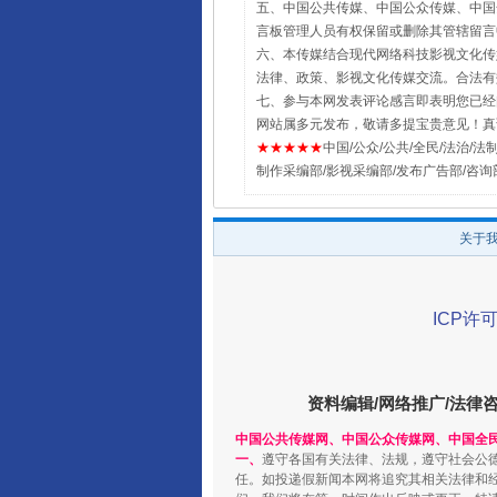
五、中国公共传媒、中国公众传媒、中国全民传媒Chin
言板管理人员有权保留或删除其管辖留言
六、本传媒结合现代网络科技影视文化传媒
法律、政策、影视文化传媒交流。合法有
七、参与本网发表评论感言即表明您已经阅
网站属多元发布，敬请多提宝贵意见！真
★★★★★
中国/公众/公共/全民/法治/法制/新闻
制作采编部/影视采编部/发布广告部/咨询
关于
ICP许可
资料编辑/网络推广/法律
中国公共传媒网、中国公众传媒网、中国全
一、
遵守各国有关法律、法规，遵守社会公
任。如投递假新闻本网将追究其相关法律和