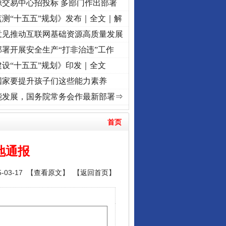
源交易中心招投标 多部门作出部署
测“十五五”规划》发布｜全文｜解
意见推动互联网基础资源高质量发展
署开展安全生产“打非治违”工作
设“十五五”规划》印发｜全文
国家要提升孩子们这些能力素养
]
牢记初心使命 奋进复兴征程丨“转折之城”激荡..
·[视频]
牢记初心使命 奋进复兴征程丨红
能发展，国务院常务会作最新部署⇒
首页
地通报
03-17 【
查看原文
】 【
返回首页
】