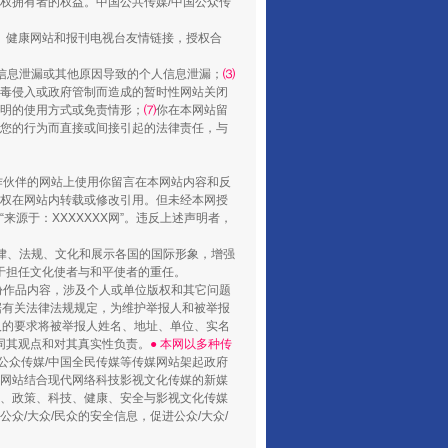
权拥有者的权益。中国公共传媒/中国公众传
、健康网站和报刊电视台友情链接，授权合
信息泄漏或其他原因导致的个人信息泄漏；
⑶
毒侵入或政府管制而造成的暂时性网站关闭
明的使用方式或免责情形；
⑺
你在本网站留
您的行为而直接或间接引起的法律责任，与
合作伙伴的网站上使用你留言在本网站内容和反
权在网站内转载或修改引用。但未经本网授
源于：XXXXXXX网”。违反上述声明者，
法律、法规、文化和展示各国的国际形象，增强
于担任文化使者与和平使者的重任。
份作品内容，涉及个人或单位版权和其它问题
据有关法律法规规定，为维护举报人和被举报
人的要求将被举报人姓名、地址、单位、实名
同其观点和对其真实性负责。
● 本网以多种传
公众传媒/中国全民传媒等传媒网站架起政府
媒网站结合现代网络科技影视文化传媒的新媒
律、政策、科技、健康、安全与影视文化传媒
众/大众/民众的安全信息，促进公众/大众/