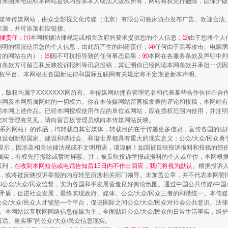
请来函来电说明本网站提供内容系本人或法人版权所有，网站有权先行撤除，以保护版
传媒等传媒网站，由众全影视文化传媒（北京）有限公司独家协办发布广告。欢迎合法
来源，并可添加相应链接。
律责任：⑴
本网根据法律规定或相关政府的要求提供您的个人信息；
⑵
由于您将个人
列明的情况使用您的个人信息，由此所产生的纠纷责任；
⑷
任何由于黑客攻击、电脑病
者的网站在内）；
⑸
因不可抗拒导致的任何事态后果；
⑹
本网在各服务条款及声明中列
有条款方可留言和反映投诉报料等讯息投稿，其证明你已经阅读本网条款并承担一切因
语权平台。本网根据各国新法律和国际互联网有关规定将不定期更新本声明。
作品，版权均属于XXXXXXX网所有。本传媒网站拥有管理笔名和代表某些合作伙伴在
本网及本网所属网站的一切权力。你在本传媒网站留言板发表的评论和投稿，本网站有
本网上述作品。已经本网授权使用作品的单位或网站，应在授权范围内使用，并注明“来
您对管理有意见，请向留言板管理员或向本传媒网站反映。
本传媒系列网站）的作品，均转载自其它媒体，转载目的在于传递更多信息，宣传各国的
设创新型国家、建设和谐社会、和谐世界都具有重大的现实意义；公众/大众/民众勇
显示，因涉及相关法律法规或不文明用语，请谅解！如因被反映投诉报料和投稿的部
属实，有权先行撤除或暂时屏蔽。注：被反映投诉举报或报料的个人或单位，本网根
权利，
在收到本网短信或电话告知后15日内不作出回应，我们将视为默认。
根据投诉
论，或将被反映投诉举报的内容转至所涉相关部门领导。未加盖公章，并不代表本网赞
和公众/大众/民众监督，实为各国和平发展营造良好舆论氛围。通过中国公共传媒/中国
会矛盾，促进社会发展，最终实现政府、媒体、公众/大众/民众三者的和谐统一。本传
众/大众/民众人才铺垫一个平台，促进国际之间公众/大众/民众对社会公共意识、法
。本网站以互联网网络信息传媒为主，全面贴近公众/大众/民众的日常生活事实，维护公
真话、重实事”的公众/大众/民众信息现实。