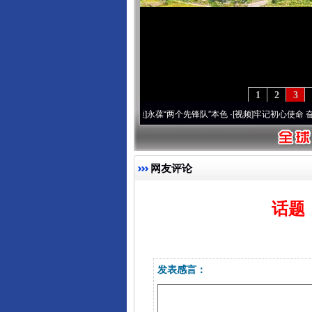
1
2
3
0周年 深刻改变雪域高原..
·[视频]
永葆“两个先锋队”本色
·[视频]
牢记初心使命 奋进复
网友评论
话题
发表感言：