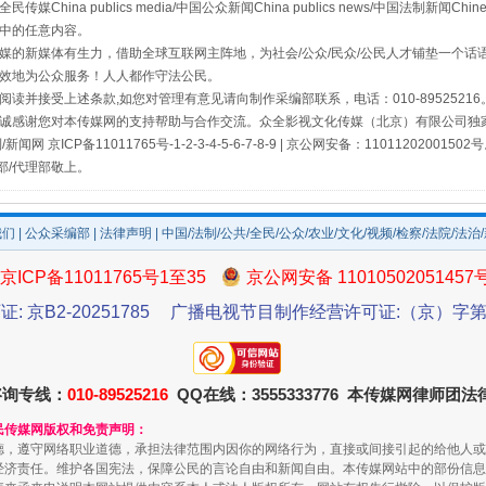
a publics media/中国公众新闻China publics news/中国法制新闻Chinese
中的任意内容。
的新媒体有生力，借助全球互联网主阵地，为社会/公众/民众/公民人才铺垫一个话语
效地为公众服务！人人都作守法公民。
读并接受上述条款,如您对管理有意见请向制作采编部联系，电话：010-895252
诚感谢您对本传媒网的支持帮助与合作交流。众全影视文化传媒（北京）有限公司独家
网 京ICP备11011765号-1-2-3-4-5-6-7-8-9 | 京公网安备：11011202001502
部/代理部敬上。
我们
|
公众采编部
|
法律声明
| 中国/法制/公共/全民/公众/农业/文化/视频/检察/法院/法治
京ICP备11011765号1至35
京公网安备 11010502051457
证: 京B2-20251785
广播电视节目制作经营许可证:（京）字第3
咨询专线：
010-89525216
QQ在线：3555333776 本传媒网律师团
民传媒网版权和免责声明：
德，遵守网络职业道德，承担法律范围内因你的网络行为，直接或间接引起的给他人或
经济责任。维护各国宪法，保障公民的言论自由和新闻自由。本传媒网站中的部份信息