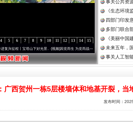
事关公共资
《生态环境监
读
四部门印发
多部门联合部
《美丽中国建
4
5
6
7
8
9
10
11
12
13
14
15
未来五年，
兴征程丨宝塔山下好光景..
·[视频]
因党而生 为党而战——百年“纪”事⑧加强纪律..
·[视频
事关人工智
：广西贺州一栋5层楼墙体和地基开裂，当
发布时间：2025-