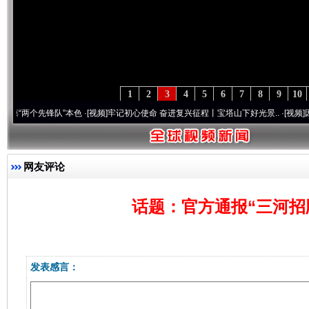
1
2
3
4
5
6
7
8
9
10
两个先锋队”本色
·[视频]
牢记初心使命 奋进复兴征程丨宝塔山下好光景..
·[视频]
因党而生
网友评论
话题：官方通报“三河招
发表感言：