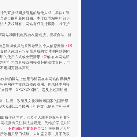
重拳出击！专项整治午间酒驾
行为直接或间接引起的给他人或（单位）造
言论自由和新闻自由。本传媒网站中的部份
法人版权所有，网站有权先行撤除，以保护
健康网站和报刊电视台友情链接，授权合法、健
信息泄漏或其他原因导致的个人信息泄漏；
⑶
毒侵入或政府管制而造成的暂时性网站关闭
明的使用方式或免责情形；
⑺
你在本网站留
您的行为而直接或间接引起的法律责任，与
将不定期更新本声明。
合作伙伴的网站上使用你留言在本网站内容和反
“谁都不怕”的他落马了
权在网站内转载或修改引用。但未经本网授
源于：XXXXXXX网”。违反上述声明者，
法律、法规、政策及文化和展示国家的国际形
大众/民众/全民勇于担任文化使者与和平使
的部份作品内容，涉及个人或单位版权和其它
本网根据有关法律法规规定，为维护举报人和
认。（不作回应的其责任自负）
根据投诉人的
至所涉相关部门领导。未加盖公章，并不代表