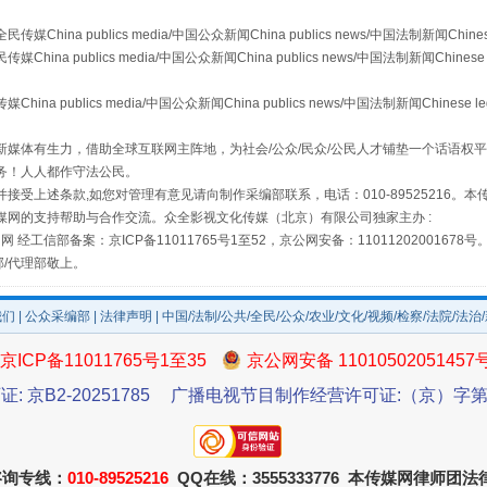
a publics media/中国公众新闻China publics news/中国法制新闻Chinese
 publics media/中国公众新闻China publics news/中国法制新闻Chinese 
publics media/中国公众新闻China publics news/中国法制新闻Chinese l
媒体有生力，借助全球互联网主阵地，为社会/公众/民众/公民人才铺垫一个话语权平
务！人人都作守法公民。
接受上述条款,如您对管理有意见请向制作采编部联系，电话：010-89525216。
"炒鞋教程"里的骗局
媒网的支持帮助与合作交流。众全影视文化传媒（北京）有限公司独家主办 :
网 经工信部备案：京ICP备11011765号1至52，京公网安备：11011202001678号
部/代理部敬上。
我们
|
公众采编部
|
法律声明
| 中国/法制/公共/全民/公众/农业/文化/视频/检察/法院/法治
京ICP备11011765号1至35
京公网安备 11010502051457
证: 京B2-20251785
广播电视节目制作经营许可证:（京）字第3
咨询专线：
010-89525216
QQ在线：3555333776 本传媒网律师团