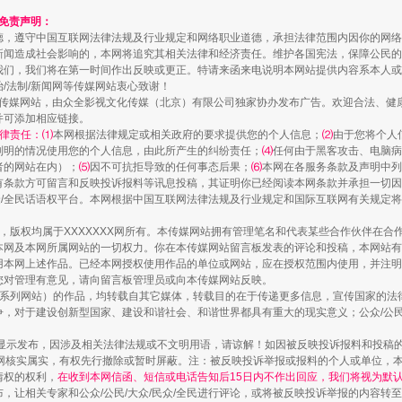
珠宝鉴定乱象
和免责声明：
德，遵守中国互联网法律法规及行业规定和网络职业道德，承担法律范围内因你的网络
新闻造成社会影响的，本网将追究其相关法律和经济责任。维护各国宪法，保障公民的
我们，我们将在第一时间作出反映或更正。特请来函来电说明本网站提供内容系本人或
治/法制/新闻网等传媒网站衷心致谢！
新闻网等传媒网站，由众全影视文化传媒（北京）有限公司独家协办发布广告。欢迎合法、
并可添加相应链接。
律责任：⑴
本网根据法律规定或相关政府的要求提供您的个人信息；
⑵
由于您将个人
列明的情况使用您的个人信息，由此所产生的纠纷责任；
⑷
任何由于黑客攻击、电脑病
者的网站在内）；
⑸
因不可抗拒导致的任何事态后果；
⑹
本网在各服务条款及声明中列
有条款方可留言和反映投诉报料等讯息投稿，其证明你已经阅读本网条款并承担一切因
民众/全民话语权平台。本网根据中国互联网法律法规及行业规定和国际互联网有关规定
作品，版权均属于XXXXXXX网所有。本传媒网站拥有管理笔名和代表某些合作伙伴在
本网及本网所属网站的一切权力。你在本传媒网站留言板发表的评论和投稿，本网站有
走近一线检察官
本网上述作品。已经本网授权使用作品的单位或网站，应在授权范围内使用，并注明“来
您对管理有意见，请向留言板管理员或向本传媒网站反映。
本传媒系列网站）的作品，均转载自其它媒体，转载目的在于传递更多信息，宣传国家的
，对于建设创新型国家、建设和谐社会、和谐世界都具有重大的现实意义；公众/公民/
显示发布，因涉及相关法律法规或不文明用语，请谅解！如因被反映投诉报料和投稿
网核实属实，有权先行撤除或暂时屏蔽。注：被反映投诉举报或报料的个人或单位，
情权的权利，
在收到本网信函、短信或电话告知后15日内不作出回应，我们将视为默
，让相关专家和公众/公民/大众/民众/全民进行评论，或将被反映投诉举报的内容转