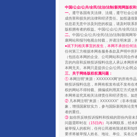
解纷+调解+退费，一次搞定
中国/公众/公共/全民/法治/法制/新闻网版权
一、
遵守各国有关法律、法规，遵守社会公
成伤害和损失的法律和经济责任。如投递假
信息若无意中涉及到您的权益，请及时联系
版权拥有者的权益。中国/公众/公共/全民/法
二、
中国/公众/公共/全民/法治/法制/
康网站和报刊电视台转载，并请注明来源，
●就下列相关事宜的发生，本网不承担任何法
任何第三方根据本网各服务条款及声明中所
（包括在本网的企业、公司网站和共同合作
言的内容和反映投诉报料信息人承认本网所
本网无关。本网只是提供公众/公民/大众/
三、关于网络版权权属问题：
①
本网注明“来源：XXXXXXX网”的所有
站台名比不上好声名
映投诉报料信息，本网有权发布或不发布在
权的网站不得转载、摘编或利用其它方式使用
本网将追究其相关法律责任和经济责任。如
②
凡本网注明“来源：XXXXXXX”（非
象，增强国家软实力，参与国际新闻舆论竞争
者的重任。
③
如你所反映投诉报料和投稿的部份内容未
问题需即时在
（15日内）
与本网联系，经本
被举报人的权利，任何公民都有陈述权和知
要求将被举报人姓名、地址、单位、实名公布