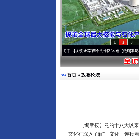
1
2
3
通运营20周年 深刻改变雪域高原..
·[视频]
永葆“两个先锋队”本色
·[视频]
牢记初心使命 
首页
»
政要论坛
【编者按】党的十八大以来，
文化有深入了解”。文化，连接