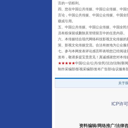
言的一切权利。
四、您在中国公共传媒、中国公众传媒、中国全民传媒Chin
言论，中国公共传媒、中国公众传媒、中国全民传媒China
载或引用。
五、中国公共传媒、中国公众传媒、中国全民传媒China 
员有权保留或删除其管辖留言中的任意内容。
六、本传媒结合现代网络科技影视文化传媒的新
策、影视文化传媒交流。合法有效地为公众服
七、参与本网发表评论感言即表明您已经阅读并
揭批美国五大"原罪"
发布，敬请多提宝贵意见！真诚感谢您对本传
★★★★★
中国/公众/公共/全民/法治/法制/新闻
制作采编部/影视采编部/发布广告部/会议服务
关于
ICP许可
资料编辑/网络推广/法律