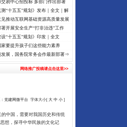
源交易中心招投标 多部门作出部署
测“十五五”规划》发布｜全文｜解
意见推动互联网基础资源高质量发展
署开展安全生产“打非治违”工作
设“十五五”规划》印发｜全文
国家要提升孩子们这些能力素养
.
·[视频]
牢记初心使命 奋进复兴征程丨“转折之城”激荡..
·[视频]
牢记初心使命 奋进复兴
能发展，国务院常务会作最新部署⇒
网络推广投稿请点击这里>>
源：
党建网微平台
字体大小[
大
中
小
]
的中国，需要对我国历史和传统
化思想，探寻中华民族的文化记