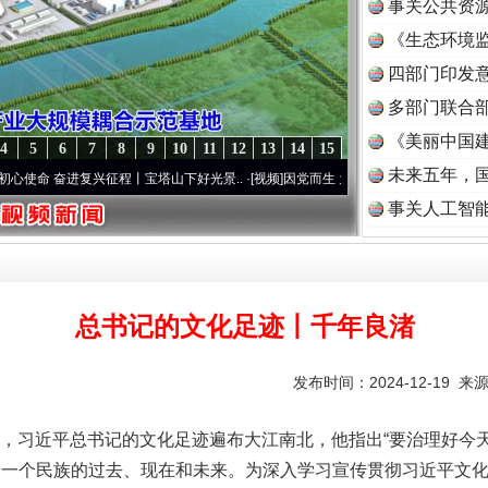
事关公共资
《生态环境监
读
四部门印发
多部门联合部
《美丽中国建
4
5
6
7
8
9
10
11
12
13
14
15
未来五年，
奋进复兴征程丨宝塔山下好光景..
·[视频]
因党而生 为党而战——百年“纪”事⑧加强纪律.
事关人工智
总书记的文化足迹丨千年良渚
发布时间：2024-12-19 来
习近平总书记的文化足迹遍布大江南北，他指出“要治理好今天
着一个民族的过去、现在和未来。为深入学习宣传贯彻习近平文