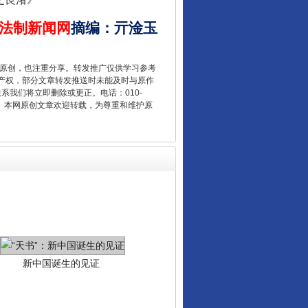
法官巧妙执行解纠纷
法制新闻网
摘编
：
亓淦玉
重原创，也注重分享。转发推广仅供学习参考
产权，部分文章转发推送时未能及时与原作
联系我们将立即删除或更正。电话：010-
2 1号。本网原创文章欢迎转载，为尊重和维护原
新中国诞生的见证