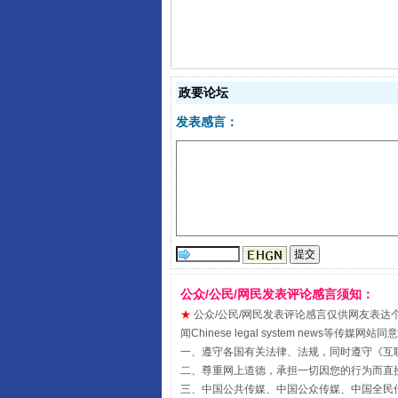
习近平的博鳌关键词
政要论坛
发表感言：
公众/公民/网民发表评论感言须知：
★
公众/公民/网民发表评论感言仅供网友表达个人看法
闻Chinese legal system new
“刷贴”乱象丛生
一、遵守各国有关法律、法规，同时遵守《
互
二、尊重网上道德，承担一切因您的行为而直
三、中国公共传媒、中国公众传媒、中国全民传媒China 