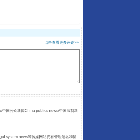
千亩耕地变“别墅”
点击查看更多评论>>
众新闻China publics news/中国法制新
别拿“量子”当幌子
egal system news等传媒网站拥有管理笔名和留