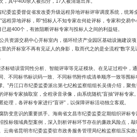
次，其中400余人被扣分，17人被清退出库。
纪委监委督促省发改委升级远程异地评标评审调度系统，统筹
盲”远程异地评标，即“招标人不知专家在何处评标，专家和交易中
目已超400个，有效阻断评标专家与投标人之间的利益链。
共资源交易中心开标室内，循环经济产业园区基础设施建设项目
茶叶“炒上天”
这里的开标室不再有见证人的身影，取而代之的是全流程“数字见
。
济标错误雷同性分析、智能评审等见证模块。在见证过程中，通
相同、不同标书标识码一致、不同标书附件或清单顺序一致等围标
据支撑。”丹江口市纪委监委派出第七纪检监察组组长吴倩介绍，聚
的评标专家抽取室，全程录音录像，由系统随机“盲抽”评标专家
匿处理，各评标专家进行“盲评”，以保障评标活动独立客观。
防变意识的重要抓手。海南省文昌市纪委监委定期组织评标专
招投标领域典型案例，深入剖析评标环节存在的廉政风险点，敲
谢谢有你温暖了四季
。云南省昆明市纪委监委驻市政务服务管理局纪检监察组压实政