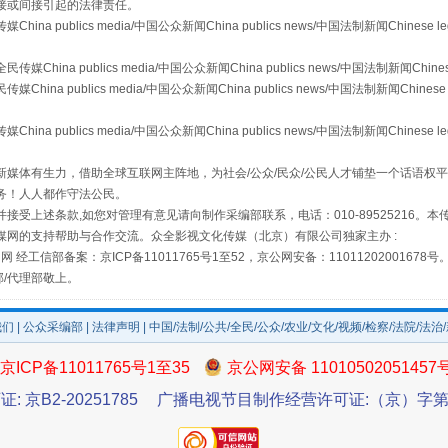
接或间接引起的法律责任。
publics media/中国公众新闻China publics news/中国法制新闻Chinese l
a publics media/中国公众新闻China publics news/中国法制新闻Chinese
 publics media/中国公众新闻China publics news/中国法制新闻Chinese 
"炒鞋教程"里的骗局
publics media/中国公众新闻China publics news/中国法制新闻Chinese l
媒体有生力，借助全球互联网主阵地，为社会/公众/民众/公民人才铺垫一个话语权平
务！人人都作守法公民。
接受上述条款,如您对管理有意见请向制作采编部联系，电话：010-89525216。
媒网的支持帮助与合作交流。众全影视文化传媒（北京）有限公司独家主办 :
网 经工信部备案：京ICP备11011765号1至52，京公网安备：11011202001678号
部/代理部敬上。
我们
|
公众采编部
|
法律声明
| 中国/法制/公共/全民/公众/农业/文化/视频/检察/法院/法治
京ICP备11011765号1至35
京公网安备 11010502051457
珠宝鉴定乱象
证: 京B2-20251785
广播电视节目制作经营许可证:（京）字第3