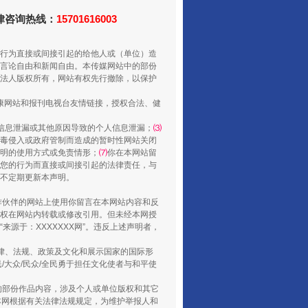
法律咨询热线：
15701616003
行为直接或间接引起的给他人或（单位）造
言论自由和新闻自由。本传媒网站中的部份
法人版权所有，网站有权先行撤除，以保护
健康网站和报刊电视台友情链接，授权合法、健
信息泄漏或其他原因导致的个人信息泄漏；
⑶
“谁都不怕”的他落马了
毒侵入或政府管制而造成的暂时性网站关闭
明的使用方式或免责情形；
⑺
你在本网站留
您的行为而直接或间接引起的法律责任，与
将不定期更新本声明。
合作伙伴的网站上使用你留言在本网站内容和反
权在网站内转载或修改引用。但未经本网授
源于：XXXXXXX网”。违反上述声明者，
法律、法规、政策及文化和展示国家的国际形
大众/民众/全民勇于担任文化使者与和平使
的部份作品内容，涉及个人或单位版权和其它
本网根据有关法律法规规定，为维护举报人和