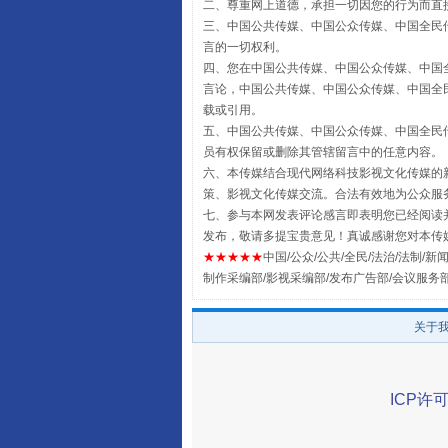
二、尊重网上道德，承担一切因您的行为而直
三、中国公共传媒、中国公众传媒、中国全民传媒China 
言的一切权利。
四、您在中国公共传媒、中国公众传媒、中国全民传媒Chin
言论，中国公共传媒、中国公众传媒、中国全民传媒China
载或引用。
揭批美国五大"原罪"
五、中国公共传媒、中国公众传媒、中国全民传媒China 
员有权保留或删除其管辖留言中的任意内容。
六、本传媒结合现代网络科技影视文化传媒的新
策、影视文化传媒交流。合法有效地为公众服
七、参与本网发表评论感言即表明您已经阅读并
发布，敬请多提宝贵意见！真诚感谢您对本传
★★★★★
中国/公众/公共/全民/法治/法制/新闻
制作采编部/影视采编部/发布广告部/会议服务
关于
解纷+调解+退费，一次搞定
ICP许可