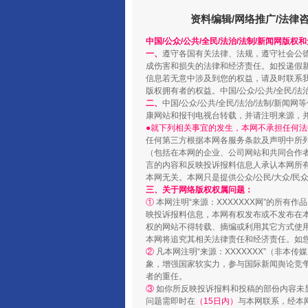
资料编辑/网络推广/法律
中国/公众/公共/全民/法治/法制/新闻网版权
一、
遵守各国有关法律、法规，遵守社会公
成伤害和损失的法律和经济责任。如投递假
信息若无意中涉及到您的权益，请及时联系
版权拥有者的权益。中国/公众/公共/全民/法
二、
中国/公众/公共/全民/法治/法制/
康网站和报刊电视台转载，并请注明来源，
●就下列相关事宜的发生，本网不承担任何法
站台名比不上好声名
任何第三方根据本网各服务条款及声明中所
（包括在本网的企业、公司网站和共同合作
言的内容和反映投诉报料信息人承认本网所
本网无关。本网只是提供公众/公民/大众/
三、关于网络版权权属问题：
①
本网注明“来源：XXXXXXX网”的所有
映投诉报料信息，本网有权发布或不发布在
权的网站不得转载、摘编或利用其它方式使用
本网将追究其相关法律责任和经济责任。如
②
凡本网注明“来源：XXXXXXX”（非
象，增强国家软实力，参与国际新闻舆论竞争
者的重任。
③
如你所反映投诉报料和投稿的部份内容未
问题需即时在
（15日内）
与本网联系，经本