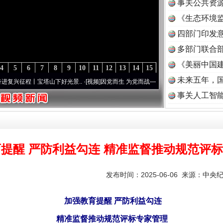
事关公共资
《生态环境监
读
四部门印发
多部门联合部
《美丽中国建
4
5
6
7
8
9
10
11
12
13
14
15
未来五年，
程丨宝塔山下好光景..
·[视频]
因党而生 为党而战——百年“纪”事⑧加强纪律..
·[视频]
牢
事关人工智
提醒 严防利益勾连 精准监督推动规范评
发布时间：2025-06-06 来源：
中央
加强教育提醒 严防利益勾连
精准监督推动规范评标专家管理