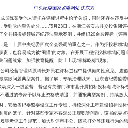
中央纪委国家监委网站 沈东方
成员陈某受他人请托在评标过程中给予关照，同时还存在违反中
，受到党内警告处分……”5月23日，在浙江省安吉县交投集团
了全县招投标领域违纪违法警示案例，并组织20余名评标（评
是二十届中央纪委四次全会强调的重点之一。作为招投标领域
职责，也容易成为被“围猎”的对象。在开展工程招投标领域问题
关问题线索、加强教育提醒，防止出现“靠标吃标”现象。
司经营管理科原科长郑民在评标过程中提供倾向性意见、虚假
域腐败问题典型案件。据了解，专项治理以来，山东省纪委监委
”联动深入一线监督，督促有关部门和市县开展招标投标领域评标
复核不通过的专家予以终止资格或清退，并通报典型案例，持续放
，安徽省纪委监委设立工作专班，持续深化工程建设招标投标
制度的笼子。针对某些专家不客观公正履职等问题，该省纪委监
家履职考评工作规范，加大对评审不公、随意打分等违规行为的