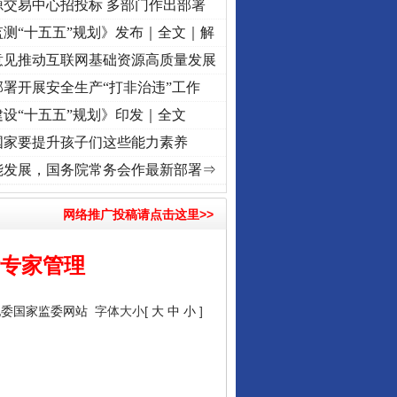
源交易中心招投标 多部门作出部署
测“十五五”规划》发布｜全文｜解
意见推动互联网基础资源高质量发展
署开展安全生产“打非治违”工作
设“十五五”规划》印发｜全文
国家要提升孩子们这些能力素养
记初心使命 奋进复兴征程丨“转折之城”激荡..
·[视频]
牢记初心使命 奋进复兴征程丨红船起
能发展，国务院常务会作最新部署⇒
网络推广投稿请点击这里>>
标专家管理
纪委国家监委网站
字体大小[
大
中
小
]