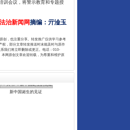
培训会议，将警示教育和专题授
法治新闻网
摘编
：
亓淦玉
重原创，也注重分享。转发推广仅供学习参考
产权，部分文章转发推送时未能及时与原作
联系我们将立即删除或更正。电话：010-
2 1号。本网原创文章欢迎转载，为尊重和维护原
新中国诞生的见证