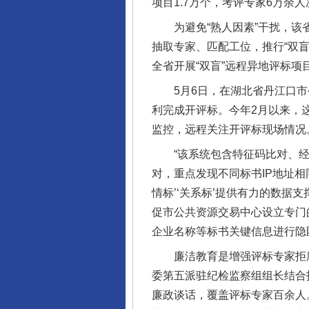
项目1.7万个，考评专家6万余人
为避免“熟人因素”干扰，该省
抽取专家、匹配工位，推行“双
全省开展“双盲”远程异地评标项
5月6日，在湖北省丹江口市公
网上购药对药下症？
利完成开评标。今年2月以来，
监控，远程关注开评标现场情况
“该系统包含特征码比对、经
对，重点发现不同标书IP地址
情标’‘关系标’提供有力的数
促市公共资源交易中心设立专门
企业名称等标书关键信息进行隐
廉洁教育是增强评标专家拒腐
委第五派驻纪检监察组组长结合
这是一记警钟！
廉政谈话，覆盖评标专家百余人