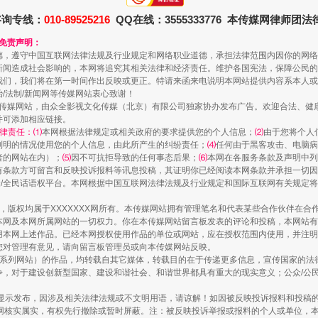
咨询专线：
010-89525216
QQ在线：3555333776 本传媒网律师团
和免责声明：
德，遵守中国互联网法律法规及行业规定和网络职业道德，承担法律范围内因你的网络
新闻造成社会影响的，本网将追究其相关法律和经济责任。维护各国宪法，保障公民的
我们，我们将在第一时间作出反映或更正。特请来函来电说明本网站提供内容系本人或
治/法制/新闻网等传媒网站衷心致谢！
新闻网等传媒网站，由众全影视文化传媒（北京）有限公司独家协办发布广告。欢迎合法、
并可添加相应链接。
律责任：⑴
本网根据法律规定或相关政府的要求提供您的个人信息；
⑵
由于您将个人
列明的情况使用您的个人信息，由此所产生的纠纷责任；
⑷
任何由于黑客攻击、电脑病
走近一线检察官
者的网站在内）；
⑸
因不可抗拒导致的任何事态后果；
⑹
本网在各服务条款及声明中列
有条款方可留言和反映投诉报料等讯息投稿，其证明你已经阅读本网条款并承担一切因
民众/全民话语权平台。本网根据中国互联网法律法规及行业规定和国际互联网有关规定
作品，版权均属于XXXXXXX网所有。本传媒网站拥有管理笔名和代表某些合作伙伴在
本网及本网所属网站的一切权力。你在本传媒网站留言板发表的评论和投稿，本网站有
本网上述作品。已经本网授权使用作品的单位或网站，应在授权范围内使用，并注明“来
您对管理有意见，请向留言板管理员或向本传媒网站反映。
本传媒系列网站）的作品，均转载自其它媒体，转载目的在于传递更多信息，宣传国家的
，对于建设创新型国家、建设和谐社会、和谐世界都具有重大的现实意义；公众/公民/
显示发布，因涉及相关法律法规或不文明用语，请谅解！如因被反映投诉报料和投稿
网核实属实，有权先行撤除或暂时屏蔽。注：被反映投诉举报或报料的个人或单位，