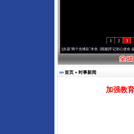
1
2
3
年 深刻改变雪域高原..
·[视频]
永葆“两个先锋队”本色
·[视频]
牢记初心使命 奋进复兴征
首页
»
时事新闻
加强教育