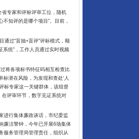
全省专家和评标评审工位，随机
心不知评的是哪个项目”。目前，
通过“盲抽+盲评”评标模式，顺
“神药”背后的真相
证系统”，工作人员通过实时视频
过将各项标书特征码相互检查比
串标潜在风险，为发现和查处‘人
焦评标专家这一关键群体，该组督
。在评审环节，数字见证系统对
家进行集体廉政谈话，市纪委监
响廉洁警钟，今年已开展6场集体
法官巧妙执行解纠纷
务服务管理局管理责任，组织从