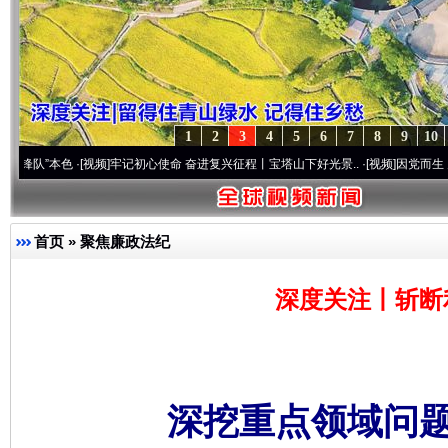
1
2
3
4
5
6
7
8
9
10
色
·[视频]
牢记初心使命 奋进复兴征程丨宝塔山下好光景..
·[视频]
因党而生 为党而战——
首页
»
聚焦廉政法纪
深度关注丨斩断
深挖重点领域问题