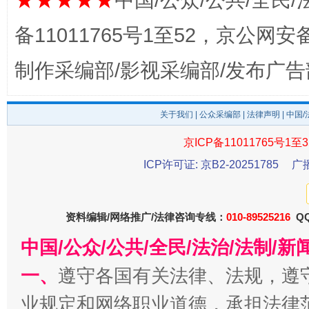
★★★★★
中国/公众/公共/全民/
备11011765号1至52，京公网安备：
制作采编部/影视采编部/发布广告
这是一记警钟！
谢
关于我们
|
公众采编部
|
法律声明
| 中国
京ICP备11011765号1至3
ICP许可证: 京B2-20251785
广
资料编辑/网络推广/法律咨询专线：
010-89525216
QQ
中国/公众/公共/全民/法治/法制/
一、
遵守各国有关法律、法规，遵
今
业规定和网络职业道德，承担法律
在谋一域中谋全局