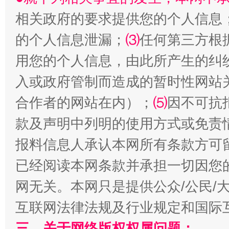
相关政府的要求提供您的个人信息
生
的个人信息泄漏；
⑶
任何第三方根
“刷贴”乱象丛生
用您的个人信息，由此所产生的纠
入或政府管制而造成的暂时性网站
合作者的网站在内）；
⑸
因不可抗
款及声明中列明的使用方式或免责
报料信息人承认本网所有条款方可
已经阅读本网条款并承担一切因您
揭批美国五大"原罪"
"炒
网无关。本网只是提供公众/公民/
互联网法律法规及行业规定和国际
三、关于网络版权权属问题：