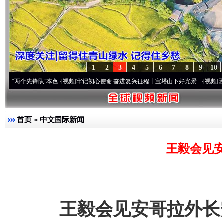
1
2
3
4
5
6
7
8
9
10
个先锋队”本色
·[视频]
牢记初心使命 奋进复兴征程丨宝塔山下好光景..
·[视频]
因党而生 
首页
»
中文国际新闻
王毅会见
王毅会见安哥拉外长