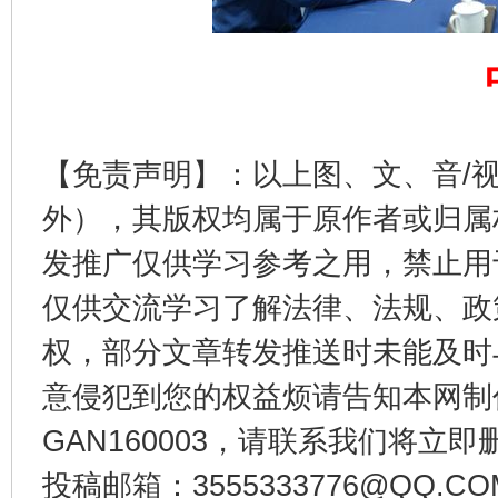
【免责声明】：以上图、文、音/
外），其版权均属于原作者或归属
这是一记警钟！
谢
发推广仅供学习参考之用，禁止用
仅供交流学习了解法律、法规、政
权，部分文章转发推送时未能及时
意侵犯到您的权益烦请告知本网制作采编
GAN160003，请联系我们将立即删
投稿邮箱：3555333776@QQ