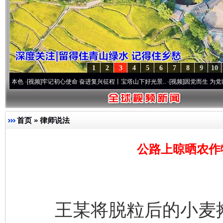
1
2
3
4
5
6
7
8
9
10
[视频]
牢记初心使命 奋进复兴征程丨宝塔山下好光景..
·[视频]
因党而生 为党而战——百年
首页
»
律师说法
公路上晾晒农作
王某将脱粒后的小麦摊