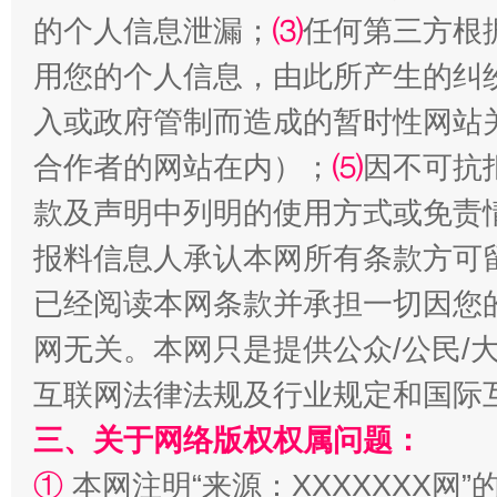
的个人信息泄漏；
⑶
任何第三方根
用您的个人信息，由此所产生的纠
入或政府管制而造成的暂时性网站
揭批美国五大"原罪"
"炒
合作者的网站在内）；
⑸
因不可抗
款及声明中列明的使用方式或免责
报料信息人承认本网所有条款方可
已经阅读本网条款并承担一切因您
网无关。本网只是提供公众/公民/
互联网法律法规及行业规定和国际
三、关于网络版权权属问题：
解纷+调解+退费，一次搞定
①
本网注明“来源：XXXXXXX网”