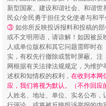
新型国家、建设和谐社会、和谐世界
漫山遍野的桃花与雪山、麦地、白藏房
除了
民众/全民勇于担任文化使者与和
③
如你所反映投诉报料和投稿的部
或不文明用语，请谅解！如因被反
人或单位版权和其它问题需即时在
实，有权先行撤除或暂时屏蔽。注
网根据有关法律法规规定，为维护
招工难、用工荒背后
述权和知情权的权利，
在收到本网
应，我们将视为默认。（不作回应
人姓名、地址、单位、实名公布，让
行评论，或将被反映投诉举报的内