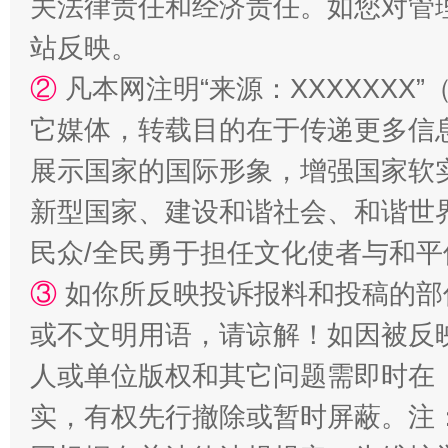
关法律责任和经济责任。如您对管
漫山遍野的桃花与雪山、麦地、白藏房
除了
站反映。
②
凡本网注明“来源：XXXXXX
它媒体，转载目的在于传递更多信
展示国家的国际形象，增强国家软
新型国家、建设和谐社会、和谐世界
民众/全民勇于担任文化使者与和
③
如你所反映投诉报料和投稿的部
招工难、用工荒背后
或不文明用语，请谅解！如因被反
人或单位版权和其它问题需即时在
实，有权先行撤除或暂时屏蔽。注