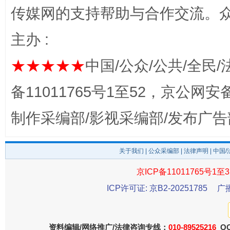
传媒网的支持帮助与合作交流。
主办 :
★★★★★
中国/公众/公共/全民/
备11011765号1至52，京公网安备：
今
制作采编部/影视采编部/发布广告
在谋一域中谋全局
关于我们
|
公众采编部
|
法律声明
| 中国
京ICP备11011765号1至3
ICP许可证: 京B2-20251785
广
资料编辑/网络推广/法律咨询专线：
010-89525216
QQ