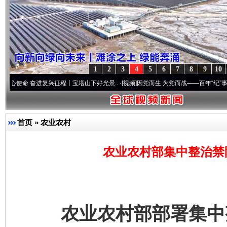
1
2
3
4
5
6
7
8
9
10
奋进复兴征程丨宝塔山下好光景..
·[视频]
因党而生 为党而战——百年“纪”事⑧加强纪律.
首页
»
农业农村
农业农村部集中整治禁
农业农村部部署集中整