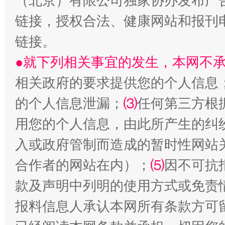
（北京）有限公司独家协办发布广
链接，授权合法、健康网站和报刊
链接。
●就下列相关事宜的发生，本网不
揭批美国五大"原罪"
"炒
相关政府的要求提供您的个人信息
的个人信息泄漏；
⑶
任何第三方根
用您的个人信息，由此所产生的纠
入或政府管制而造成的暂时性网站
合作者的网站在内）；
⑸
因不可抗
款及声明中列明的使用方式或免责
解纷+调解+退费，一次搞定
报料信息人承认本网所有条款方可