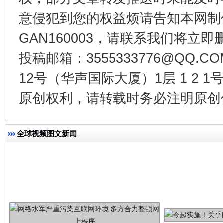
意侵犯到您的权益烦请告知本网制作采编
GAN160003，请联系我们将立即删
习近平的博鳌关键词
魏明亮
投稿邮箱：3555333776@QQ
12号（华声国际大厦）1层 1 2
原创权利，请转载时务必注明原创作
全球视频图文新闻
生
“刷贴”乱象丛生